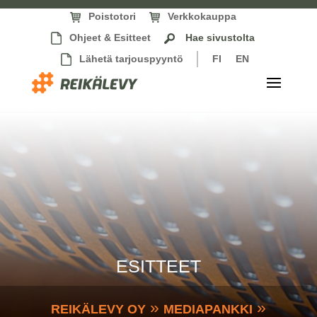
Poistotori
Verkkokauppa
Ohjeet & Esitteet
Hae sivustolta
Lähetä tarjouspyyntö
FI
EN
ESITTEET
»
»
REIKÄLEVY OY
MEDIAPANKKI