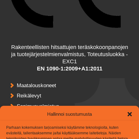
Rakenteellisten hitsattujen teräskokoonpanojen
ja tuotejärjestelmienvalmistus, Toteutusluokka -
EXC1
EN 1090-1:2009+A1:2011
Maatalouskoneet
Reikälevyt
Sopimusvalmistus
Hallinnoi suostumusta
Asiakkaitamme
Parhaan kokemuksen tarjoamiseksi käytämme teknologioita, kuten
evästeitä, tallentaaksemme ja/tai käyttääksemme laitetietoja. Näiden
Yritys
tekniikoiden hyväksyminen antaa meille mahdollisuuden käsitellä tietoja,