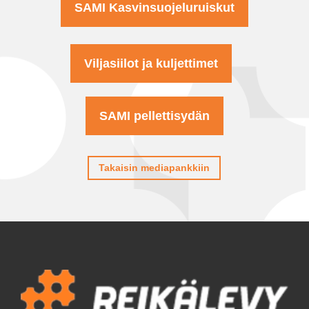
SAMI Kasvinsuojeluruiskut
Viljasiilot ja kuljettimet
SAMI pellettisydän
Takaisin mediapankkiin