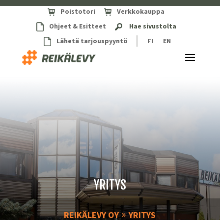
Poistotori
Verkkokauppa
Ohjeet & Esitteet
Hae sivustolta
Lähetä tarjouspyyntö
FI
EN
YRITYS
»
REIKÄLEVY OY
YRITYS