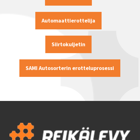
Automaattierottelija
Siirtokuljetin
SAMI Autosorterin erotteluprosessi