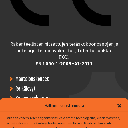
Rakenteellisten hitsattujen teräskokoonpanojen ja
tuotejärjestelmienvalmistus, Toteutusluokka -
EXC1
EN 1090-1:2009+A1:2011
Maatalouskoneet
Reikälevyt
Sopimusvalmistus
Hallinnoi suostumusta
Asiakkaitamme
Parhaan kokemuksen tarjoamiseksi käytämme teknologioita, kuten evästeitä,
tallentaaksemme ja/tai käyttääksemme laitetietoja. Näiden tekniikoiden
Yritys