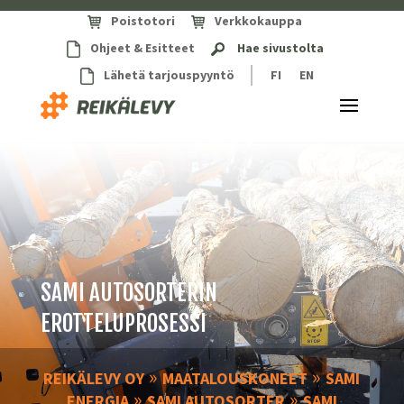
Poistotori
Verkkokauppa
Ohjeet & Esitteet
Hae sivustolta
Lähetä tarjouspyyntö
FI
EN
SAMI AUTOSORTERIN
EROTTELUPROSESSI
»
»
REIKÄLEVY OY
MAATALOUSKONEET
SAMI
»
»
ENERGIA
SAMI AUTOSORTER
SAMI