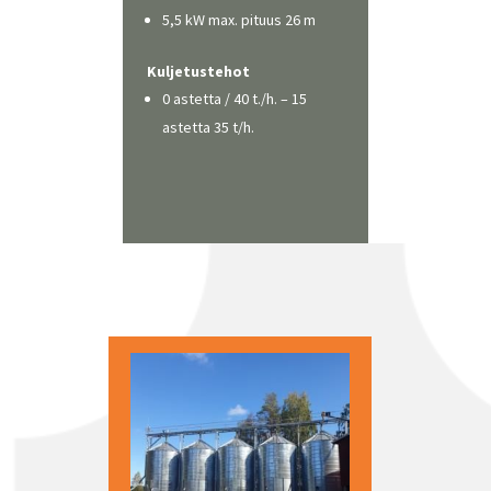
5,5 kW max. pituus 26 m
Kuljetustehot
0 astetta / 40 t./h. – 15
astetta 35 t/h.