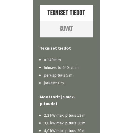
TEKNISET TIEDOT
KUVAT
Tekniset tiedot
u-140 mm
hihnaveto 640 r/min
peruspituus 5 m
jatkeet 1 m.
Moottorit ja max.
pituudet
2,2 kW max. pituus 12 m
3,0 kW max. pituus 16 m
4,0 kW max. pituus 20 m