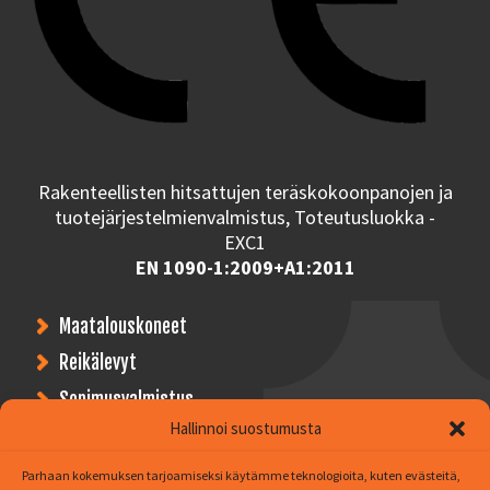
Rakenteellisten hitsattujen teräskokoonpanojen ja
tuotejärjestelmienvalmistus, Toteutusluokka -
EXC1
EN 1090-1:2009+A1:2011
Maatalouskoneet
Reikälevyt
Sopimusvalmistus
Hallinnoi suostumusta
Asiakkaitamme
Parhaan kokemuksen tarjoamiseksi käytämme teknologioita, kuten evästeitä,