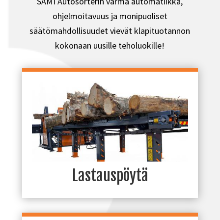
SAMI Autosorterin varma automatiikka,
ohjelmoitavuus ja monipuoliset
säätömahdollisuudet vievät klapituotannon
kokonaan uusille teholuokille!
Lastauspöytä