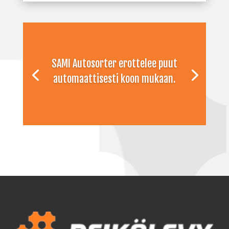
SAMI Autosorter erottelee puut
automaattisesti koon mukaan.