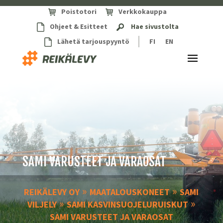
Poistotori
Verkkokauppa
Ohjeet & Esitteet
Hae sivustolta
Lähetä tarjouspyyntö
FI
EN
SAMI VARUSTEET JA VARAOSAT
»
»
REIKÄLEVY OY
MAATALOUSKONEET
SAMI
»
»
VILJELY
SAMI KASVINSUOJELURUISKUT
SAMI VARUSTEET JA VARAOSAT