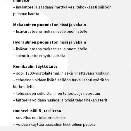
Imulaite
– imulaitteella saadaan imettyä vesi tehokkaasti säiliöön
pumpun kautta
Mekaaninen puomiston hissi ja vakain
– lisävarusteena mekaaniselle puomistolle
Hydraulinen puomiston hissi ja vakain
– lisävarusteena mekaaniselle puomistolle
– toimii traktorin hydrauliikalla
Kemikaalin täyttölaite
– sopii 1300-nostolaitemalliin sekä hinattavaan ruiskuun
– tehoaine voidaan lisätä säiliöön turvallisesti vyötärön
korkeudelta
– tehoaineen sekoittuminen tehostuu ja nopeutuu
– laitteella voidaan huuhdella tyhjät tehoainekanisterit
Huuhtelusäiliö, 130 litraa
– soveltuu nostolaiteruiskuihin
– voidaan käyttää pääsäiliön huuhteluun pellolla