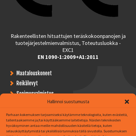
Rakenteellisten hitsattujen teräskokoonpanojen ja
tuotejärjestelmienvalmistus, Toteutusluokka -
EXC1
EN 1090-1:2009+A1:2011
Maatalouskoneet
Reikälevyt
Sopimusvalmistus
Hallinnoi suostumusta
Asiakkaitamme
Parhaan kokemuksen tarjoamiseksi käytämme teknologioita, kuten evästeitä,
tallentaaksemme ja/tai käyttääksemme laitetietoja. Näiden tekniikoiden
Yritys
hyväksyminen antaa meille mahdollisuuden käsitellä tietoja, kuten
selauskäyttäytymistä tai yksilöllisiä tunnuksia tällä sivustolla. Suostumuksen
Yhteystiedot