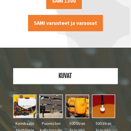
SAMI 1300
SAMI varusteet ja varaosat
KUVAT
Kemikaalin
Puomiston
500 litran
500 litran
täyttölaite
kallistussylin
lisäsäiliö
lisäsäiliö