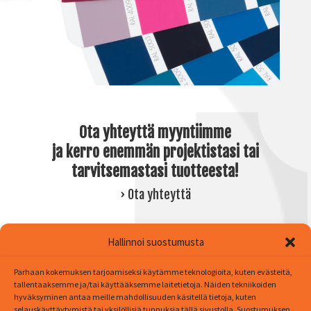
Ota yhteyttä myyntiimme
ja kerro enemmän projektistasi tai
tarvitsemastasi tuotteesta!
› Ota yhteyttä
Hallinnoi suostumusta
Parhaan kokemuksen tarjoamiseksi käytämme teknologioita, kuten evästeitä,
tallentaaksemme ja/tai käyttääksemme laitetietoja. Näiden tekniikoiden
hyväksyminen antaa meille mahdollisuuden käsitellä tietoja, kuten
selauskäyttäytymistä tai yksilöllisiä tunnuksia tällä sivustolla. Suostumuksen