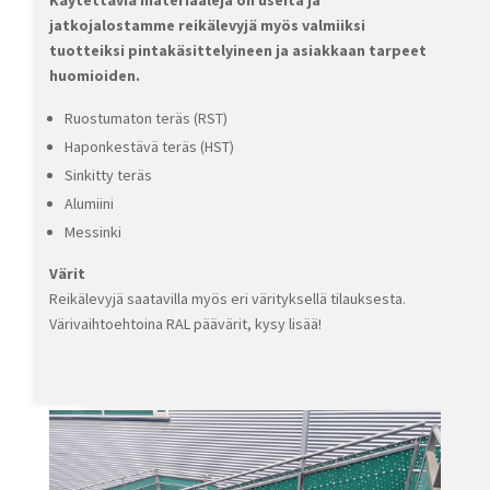
Käytettäviä materiaaleja on useita ja
jatkojalostamme reikälevyjä myös valmiiksi
tuotteiksi pintakäsittelyineen ja asiakkaan tarpeet
huomioiden.
Ruostumaton teräs (RST)
Haponkestävä teräs (HST)
Sinkitty teräs
Alumiini
Messinki
Värit
Reikälevyjä saatavilla myös eri värityksellä tilauksesta.
Värivaihtoehtoina RAL päävärit, kysy lisää!