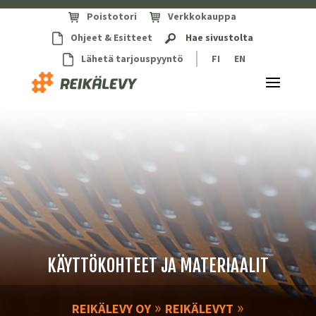
Poistotori
Verkkokauppa
Ohjeet & Esitteet
Hae sivustolta
Lähetä tarjouspyyntö
FI
EN
KÄYTTÖKOHTEET JA MATERIAALIT
»
»
REIKÄLEVY OY
REIKÄLEVYT