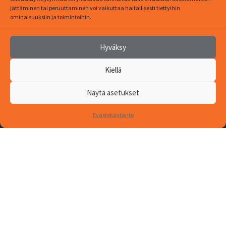
jättäminen tai peruuttaminen voi vaikuttaa haitallisesti tiettyihin
ominaisuuksiin ja toimintoihin.
Hyväksy
Yrittäjäntie 22
Kiellä
62375 Ylihärmä
Finland
Näytä asetukset
OTA YHTEYTTÄ
Evästekäytäntö