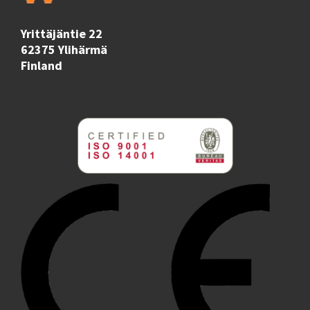
Yrittäjäntie 22
62375 Ylihärmä
Finland