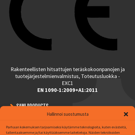
Rakenteellisten hitsattujen teräskokoonpanojen ja
tuotejärjestelmienvalmistus, Toteutusluokka -
EXC1
EN 1090-1:2009+A1:2011
SAMI PRODUCTS
Hallinnoi suostumusta
CONTRACT MANUFACTURING
PERFORATED PLATES
Parhaan kokemuksen tarjoamiseksi käytämme teknologioita, kuten evästeitä,
tallentaaksemme ja/tai käyttääksemme laitetietoja. Näiden tekniikoiden