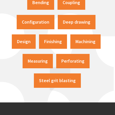
Bending
Coupling
Configuration
Deep drawing
Design
Finishing
Machining
Measuring
Perforating
Steel grit blasting