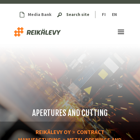
Media Bank
Search site
FI
EN
APERTURES AND CUTTING
»
REIKÄLEVY OY
CONTRACT
»
MANUFACTURING
METAL OPENINGS AND