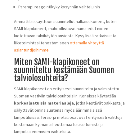
Parempi reagointikyky kysynnän vaihteluihin
Ammattilaiskäyttöön suunnitellut halkaisukoneet, kuten
SAMI-klapikoneet, mahdollistavat nämä edut niiden
luotettavan talvikäytön ansiosta. Kysy lisää ratkaisuista
liiketoimintasi tehostamiseen
ottamalla yhteyttä
asiantuntijoihimme
.
Miten SAMI-klapikoneet on
suunniteltu kestämään Suomen
talviolosuhteita?
SAMI-klapikoneet on erityisesti suunniteltu ja valmistettu
Suomen vaativiin talviolosuhteisiin. Koneissa käytetään
korkealaatuisia materiaaleja
, jotka kestävät pakkasta ja
säilyttävät ominaisuutensa myös äärimmäisissä
lämpötiloissa. Teräs- ja metalliosat ovat erityisesti valittuja
kestämään kylmän aiheuttamaa haurastumista ja
lämpölaajenemisen vaihteluita.