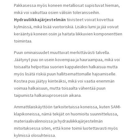
Pakkasessa myös koneen metalliosat supistuvat hieman,
mikä voi vaikuttaa osien välisiin toleransseihin.
Hydrauliikkajärjestelmän
tiivisteet voivat kovettua
kylmässä, mikä lisää vuotoriskiä. Lisäksi lumi ja jää voivat
kerääntyä koneen osiin ja haitata liikkuvien komponenttien
toimintaa.
Puun ominaisuudet muuttuvat merkittävästi talvella.
Jäätynyt puu on usein kovempaa ja hauraampaa, mikä voi
toisaalta helpottaa suorien kappaleiden halkaisua mutta
myös lisätä riskiä puun hallitsemattomalle hajoamiselle.
Kostea puu jäätyy kiinteäksi, mikä voi vaatia enemmän
voimaa halkaisuun, mutta toisaalta vähentää puun
taipumista halkaisuprosessin aikana.
Ammattilaiskäyttöön tarkoitetuissa koneissa, kuten SAMI-
klapikoneissa, nämä tekijät on huomioitu suunnittelussa,
materiaalivalinnoissa ja hydrauliikkajärjestelmän
mitoituksessa siten, että kone toimii luotettavasti myös
kylmissä olosuhteissa.