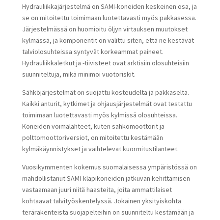
Hydrauliikkajärjestelmä on SAMI-koneiden keskeinen osa, ja
se on mitoitettu toimimaan luotettavasti myös pakkasessa.
Järjestelmässä on huomioitu öljyn virtauksen muutokset
kylmässä, ja komponentit on valittu siten, että ne kestävät
talviolosuhteissa syntyvät korkeammat paineet.
Hydrauliikkaletkut ja -tiivisteet ovat arktisiin olosuhteisiin
suunniteltuja, mikä minimoi vuotoriskit.
Sähköjärjestelmät on suojattu kosteudelta ja pakkaselta.
Kaikki anturit, kytkimet ja ohjausjärjestelmät ovat testattu
toimimaan luotettavasti myös kylmissä olosuhteissa.
Koneiden voimalähteet, kuten sähkömoottorit ja
polttomoottoriversiot, on mitoitettu kestämään
kylmäkäynnistykset ja vaihtelevat kuormitustilanteet.
Vuosikymmenten kokemus suomalaisessa ympäristössä on
mahdollistanut SAMI-klapikoneiden jatkuvan kehittämisen
vastaamaan juuri niitä haasteita, joita ammattilaiset
kohtaavat talvityöskentelyssä. Jokainen yksityiskohta
terärakenteista suojapelteihin on suunniteltu kestämään ja