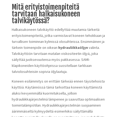
Mitä erityistoimenpiteitä
tarvitaan halkaisukoneen
talvikäytössä?
Halkaisukoneen talvikäyttö edellyttää muutamia tärkeitä
erityistoimenpiteitä, jotka varmistavat koneen tehokkaan ja
turvallisen toiminnan kylmissä olosuhteissa. Ensimmäinen ja
tärkein toimenpide on oikean
hydrauliikkaöljyn
valinta.
Talvikäyttöön tarvitaan matalan viskositeetin öljyä, joka
säilyttää juoksevuutensa myös pakkasessa. SAMI-
klapikoneiden käyttöohjeissa suositellaan tarkkaan
talviolosuhteisiin sopivia öljylaatuja.
Koneen esilämmitys on erittäin tärkeää ennen täysitehoista
käyttöä. Käytännössä tämä tarkoittaa koneen käyttämistä
aluksi kevyemmällä kuormituksella, jolloin
hydrauliikkajärjestelmä lämpenee ja saavuttaa optimaalisen
toimintalämpötilan. Hydrauliikkajärjestelmän suojaaminen
äärimmäiseltä kylmyydeltä esimerkiksi säilyttämällä