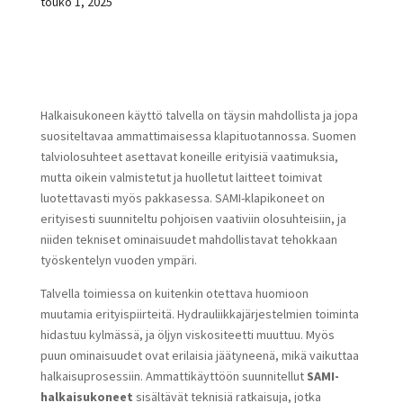
touko 1, 2025
Halkaisukoneen käyttö talvella on täysin mahdollista ja jopa
suositeltavaa ammattimaisessa klapituotannossa. Suomen
talviolosuhteet asettavat koneille erityisiä vaatimuksia,
mutta oikein valmistetut ja huolletut laitteet toimivat
luotettavasti myös pakkasessa. SAMI-klapikoneet on
erityisesti suunniteltu pohjoisen vaativiin olosuhteisiin, ja
niiden tekniset ominaisuudet mahdollistavat tehokkaan
työskentelyn vuoden ympäri.
Talvella toimiessa on kuitenkin otettava huomioon
muutamia erityispiirteitä. Hydrauliikkajärjestelmien toiminta
hidastuu kylmässä, ja öljyn viskositeetti muuttuu. Myös
puun ominaisuudet ovat erilaisia jäätyneenä, mikä vaikuttaa
halkaisuprosessiin. Ammattikäyttöön suunnitellut
SAMI-
halkaisukoneet
sisältävät teknisiä ratkaisuja, jotka