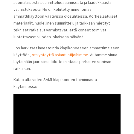
suomalaisesta suunnitteluosaamisesta ja laadukkaasta
valmistuksesta. Ne on kehitetty nimenomaan
ammattikäyttöön vaativissa olosuhteissa. Korkealaatuiset
materiaalit, huolellinen suunnittelu ja tarkkaan mietityt
tekniset ratkaisut varmistavat, että koneet toimivat
luotettavasti vuoden jokaisena päivänä.
Jos harkitset investointia klapikoneeseen ammattimaiseen
käyttöön,
ota yhteyttä asiantuntijoihimme
. Autamme sinua
löytämään juuri sinun liiketoimintaasi parhaiten sopivan
ratkaisun.
Katso alta video SAMI-klapikoneen toiminnasta
käytännössä: