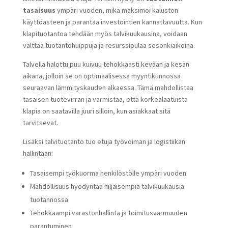
tasaisuus
ympäri vuoden, mikä maksimoi kaluston
käyttöasteen ja parantaa investointien kannattavuutta. Kun
klapituotantoa tehdään myös talvikuukausina, voidaan
välttää tuotantohuippuja ja resurssipulaa sesonkiaikoina.
Talvella halottu puu kuivuu tehokkaasti kevään ja kesän
aikana, jolloin se on optimaalisessa myyntikunnossa
seuraavan lämmityskauden alkaessa. Tämä mahdollistaa
tasaisen tuotevirran ja varmistaa, että korkealaatuista
klapia on saatavilla juuri silloin, kun asiakkaat sitä
tarvitsevat.
Lisäksi talvituotanto tuo etuja työvoiman ja logistiikan
hallintaan:
Tasaisempi työkuorma henkilöstölle ympäri vuoden
Mahdollisuus hyödyntää hiljaisempia talvikuukausia
tuotannossa
Tehokkaampi varastonhallinta ja toimitusvarmuuden
parantuminen