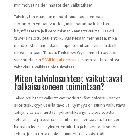
minimoivat näiden haasteiden vaikutukset.
Talvikäytön etuna on mahdollisuus tasaisempaan
tuotantoon ympäri vuoden, mikä parantaa kaluston
käyttöastetta ja liiketoiminnan kannattavuutta. Lisäksi
talvella halottu puu ehtii kuivua kesään mennessä, mikä
mahdollistaa laadukkaan klapin toimittamisen asiakkaille
oikeaan aikaan. Tutustu Reikälevy Oy:n ammattikäyttöön
suunniteltuihin
SAMI-klapikoneisiin
ja varmista tuotantosi
tehokkuus kaikissa olosuhteissa.
Miten talviolosuhteet vaikuttavat
halkaisukoneen toimintaan?
Talviolosuhteet vaikuttavat merkittävästi halkaisukoneen
suorituskykyyn useilla tavoilla. Kylmyys on suurin vaikuttava
tekijä, sillä se muuttaa hydrauliikkaöljyn viskositeettia
tehden siitä paksumpaa ja hitaammin virtaavaa. Tämä voi
hidastaa hydraulisylinterien liikettä ja heikentää koneen
tehoa, jos laitetta ei ole suunniteltu talvikäyttöön.