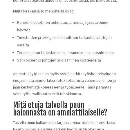
konetta suojatulla alueella on suositeltavaa, jos mahdollista.
Muita keskeisiä toimenpiteitä ovat:
Koneen huolellinen puhdistus lumesta ja jäästä ennen
käyttöä
Tiivisteiden ja letkujen säännöllinen tarkastus vuotojen
varalta
Terän kunnon tarkistaminen useammin talviolosuhteissa
Sähköosien ja johtojen suojaaminen kosteudelta
Ammattikäytössä on myös syytä harkita työskentelyalueen
suojaamista esimerkiksi katoksella, mikä vähentää lumen ja
jään kertymistä koneeseen ja työalueelle. Tämä parantaa
sekä työturvallisuutta että tehokkuutta.
Mitä etuja talvella puun
halonnasta on ammattilaiselle?
Talvella puun halkominen tarjoaa ammattilaisille merkittäviä
liiketoiminnallisia etuja. Tärkein hyöty on
tuotannon