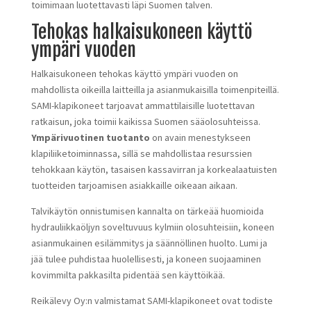
toimimaan luotettavasti läpi Suomen talven.
Tehokas halkaisukoneen käyttö
ympäri vuoden
Halkaisukoneen tehokas käyttö ympäri vuoden on
mahdollista oikeilla laitteilla ja asianmukaisilla toimenpiteillä.
SAMI-klapikoneet tarjoavat ammattilaisille luotettavan
ratkaisun, joka toimii kaikissa Suomen sääolosuhteissa.
Ympärivuotinen tuotanto
on avain menestykseen
klapiliiketoiminnassa, sillä se mahdollistaa resurssien
tehokkaan käytön, tasaisen kassavirran ja korkealaatuisten
tuotteiden tarjoamisen asiakkaille oikeaan aikaan.
Talvikäytön onnistumisen kannalta on tärkeää huomioida
hydrauliikkaöljyn soveltuvuus kylmiin olosuhteisiin, koneen
asianmukainen esilämmitys ja säännöllinen huolto. Lumi ja
jää tulee puhdistaa huolellisesti, ja koneen suojaaminen
kovimmilta pakkasilta pidentää sen käyttöikää.
Reikälevy Oy:n valmistamat SAMI-klapikoneet ovat todiste