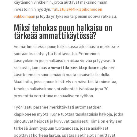
käytännön vinkkeihin, jotka auttavat maksimoimaan
investoinnin hyödyn.
Tutustu SAMI-klapikoneiden
valikoimaan
ja löydä yrityksesi tarpeisiin sopiva ratkaisu.
Miksi tehokas puun halkaisu on
tärkeää ammattikäytössä?
Ammattimaisessa puun halkaisussa aikasäästö merkitsee
suoraan lisääntynyttä tuottavuutta. Perinteinen
käsityöläinen puun halkaisu on aikaa vievää ja fyysisesti
raskasta, kun taas
ammattilaisen klapikone
kykenee
käsittelemään suuria määriä puuta tasaisella laadulla.
Maatiloilla, joissa puun käsittely on päivittäistä toimintaa,
tehokas halkaisukone voi vähentää työaikaa jopa 70
prosenttia verrattuna manuaaliseen työhön.
Työn laatu paranee merkittävästi automaattisen
klapikoneen myötä. Kone tuottaa tasalaatuisia halkoja, jotka
pinoutuvat helposti ja kuivuvat tasaisesti. Tämä on erityisen
tärkeää lämmityspuun tuotannossa, jossa asiakkaat
odottavat korkeaa laatua. Epätasaiset halot aiheuttavat