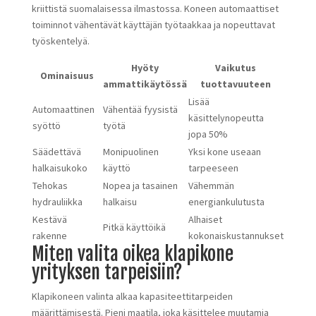
kriittistä suomalaisessa ilmastossa. Koneen automaattiset
toiminnot vähentävät käyttäjän työtaakkaa ja nopeuttavat
työskentelyä.
Hyöty
Vaikutus
Ominaisuus
ammattikäytössä
tuottavuuteen
Lisää
Automaattinen
Vähentää fyysistä
käsittelynopeutta
syöttö
työtä
jopa 50%
Säädettävä
Monipuolinen
Yksi kone useaan
halkaisukoko
käyttö
tarpeeseen
Tehokas
Nopea ja tasainen
Vähemmän
hydrauliikka
halkaisu
energiankulutusta
Kestävä
Alhaiset
Pitkä käyttöikä
rakenne
kokonaiskustannukset
Miten valita oikea klapikone
yrityksen tarpeisiin?
Klapikoneen valinta alkaa kapasiteettitarpeiden
määrittämisestä. Pieni maatila, joka käsittelee muutamia