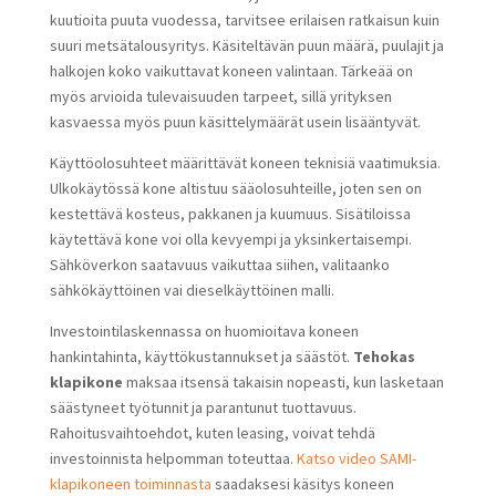
kuutioita puuta vuodessa, tarvitsee erilaisen ratkaisun kuin
suuri metsätalousyritys. Käsiteltävän puun määrä, puulajit ja
halkojen koko vaikuttavat koneen valintaan. Tärkeää on
myös arvioida tulevaisuuden tarpeet, sillä yrityksen
kasvaessa myös puun käsittelymäärät usein lisääntyvät.
Käyttöolosuhteet määrittävät koneen teknisiä vaatimuksia.
Ulkokäytössä kone altistuu sääolosuhteille, joten sen on
kestettävä kosteus, pakkanen ja kuumuus. Sisätiloissa
käytettävä kone voi olla kevyempi ja yksinkertaisempi.
Sähköverkon saatavuus vaikuttaa siihen, valitaanko
sähkökäyttöinen vai dieselkäyttöinen malli.
Investointilaskennassa on huomioitava koneen
hankintahinta, käyttökustannukset ja säästöt.
Tehokas
klapikone
maksaa itsensä takaisin nopeasti, kun lasketaan
säästyneet työtunnit ja parantunut tuottavuus.
Rahoitusvaihtoehdot, kuten leasing, voivat tehdä
investoinnista helpomman toteuttaa.
Katso video SAMI-
klapikoneen toiminnasta
saadaksesi käsitys koneen