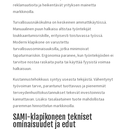
reklamaatioita ja heikentävät yrityksen mainetta
markkinoilla.
Turvallisuusnäkökulma on keskeinen ammattikäytössä.
Manuaalinen puun halkaisu altistaa työntekijät
loukkaantumisriskille, erityisesti toistuvassa työssä.
Moderni klapikone on varustettu
turvallisuusominaisuuksilla, jotka minimoivat
tapaturmariskin. Ergonomia paranee, kun työntekijöiden ei
tarvitse nostaa raskaita puita tai käyttää fyysistä voimaa
halkaisuun.
Kustannustehokkuus syntyy useasta tekijästä. Vähentynyt
työvoiman tarve, parantunut tuottavuus ja pienemmät
terveydenhuoltokustannukset tekevät investoinnista
kannattavan. Lisäksi tasalaatuinen tuote mahdollistaa
paremman hinnoittelun markkinoilla.
SAMI-klapikoneen tekniset
ominaisuudet ja edut