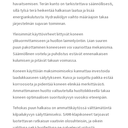
havaitsemisen. Terän kunto on tarkistettava säännöllisesti,
sillä tylsä terä heikentää halkaisun laatua ja lisää
energiankulutusta. Hydrauliöljyn vaihto määräajoin takaa
järjestelmän sujuvan toiminnan.
Yleisimmät käyttövirheet liittyvät koneen
ylikuormittamiseen ja huollon laiminlyöntiin. Liian suuren
puun pakottaminen koneeseen voi vaurioittaa mekanismia.
Säännöllinen voitelu ja puhdistus estävät ennenaikaisen
kulumisen ja pitävät takuun voimassa.
Koneen käyttöiän maksimoimiseksi kannattaa investoida
laadukkaaseen säilytykseen. Kuiva ja suojattu paikka estää
korroosiota ja pidentää koneen elinikää merkittävästi.
Ammattimainen huolto valtuutetulla huoltoliikkeellä takaa
koneen optimaalisen suorituskyvyn vuosiksi eteenpäin.
Tehokas puun halkaisu on ammattikäytössä välttämätöntä
kilpailukyvyn säilyttämiseksi. SAMI-klapikoneet tarjoavat
luotettavan ratkaisun vaativiin olosuhteisiin, ja oikein
valittuna sekä huollettuna ne palvelevat yritystä