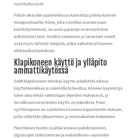
suorituskyvystä.
Pitkän aikavälin suunnittelussa kannattaa pohtia koneen
monipuolisuutta. Kone, joka soveltuu useisiin puun
käsittelytehtäviin, on usein parempi investointi kuin
erikoistunut laite. Huollon saatavuus ja varaosien saanti
ovat myös tärkeitä tekijöitä, jotka vaikuttavat koneen
elinkaarikustannuksiin.
Klapikoneen käyttö ja ylläpito
ammattikäytössä
SAMI-klapikoneen tehokas käyttö edellyttää oikeaa
käyttötekniikkaa ja säännöllistä huoltoa. Koneen käynnistys
tulee aina tehdä valmistajan ohjeiden mukaisesti, ja
turvallisuusvarusteiden käyttö on pakollista. Puun
syöttönopeus on säädettävä koneen kapasiteetin mukaan,
jotta vältetään ylikuormitus ja ennenaikainen kuluminen.
Päivittäinen huolto sisältää koneen puhdistamisen,
öljytasojen tarkistamisen ja mahdollisten vaurioiden