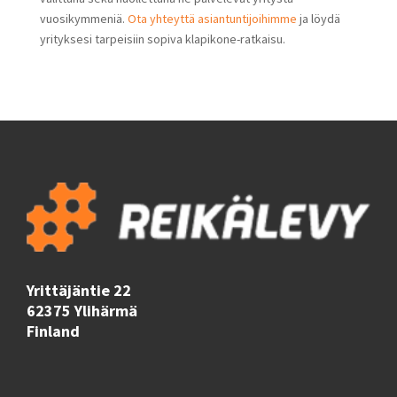
vuosikymmeniä.
Ota yhteyttä asiantuntijoihimme
ja löydä
yrityksesi tarpeisiin sopiva klapikone-ratkaisu.
Yrittäjäntie 22
62375 Ylihärmä
Finland