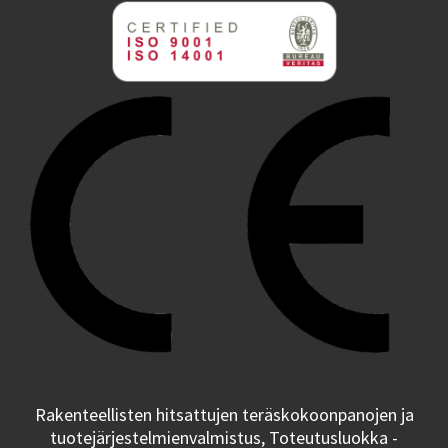
Rakenteellisten hitsattujen teräskokoonpanojen ja
tuotejärjestelmienvalmistus, Toteutusluokka -