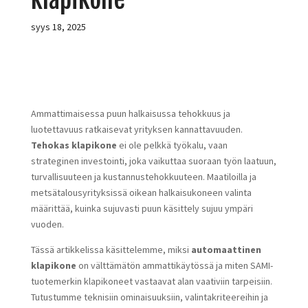
syys 18, 2025
Ammattimaisessa puun halkaisussa tehokkuus ja
luotettavuus ratkaisevat yrityksen kannattavuuden.
Tehokas klapikone
ei ole pelkkä työkalu, vaan
strateginen investointi, joka vaikuttaa suoraan työn laatuun,
turvallisuuteen ja kustannustehokkuuteen. Maatiloilla ja
metsätalousyrityksissä oikean halkaisukoneen valinta
määrittää, kuinka sujuvasti puun käsittely sujuu ympäri
vuoden.
Tässä artikkelissa käsittelemme, miksi
automaattinen
klapikone
on välttämätön ammattikäytössä ja miten SAMI-
tuotemerkin klapikoneet vastaavat alan vaativiin tarpeisiin.
Tutustumme teknisiin ominaisuuksiin, valintakriteereihin ja