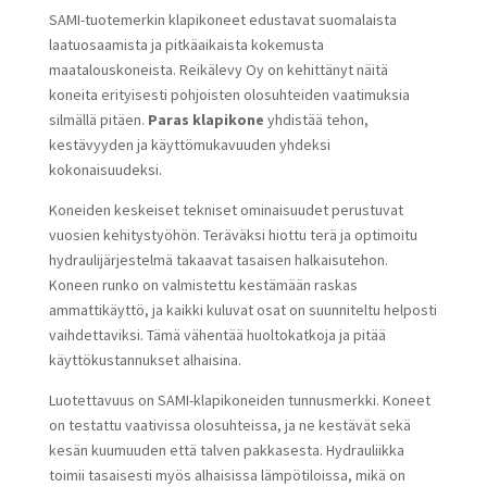
SAMI-tuotemerkin klapikoneet edustavat suomalaista
laatuosaamista ja pitkäaikaista kokemusta
maatalouskoneista. Reikälevy Oy on kehittänyt näitä
koneita erityisesti pohjoisten olosuhteiden vaatimuksia
silmällä pitäen.
Paras klapikone
yhdistää tehon,
kestävyyden ja käyttömukavuuden yhdeksi
kokonaisuudeksi.
Koneiden keskeiset tekniset ominaisuudet perustuvat
vuosien kehitystyöhön. Teräväksi hiottu terä ja optimoitu
hydraulijärjestelmä takaavat tasaisen halkaisutehon.
Koneen runko on valmistettu kestämään raskas
ammattikäyttö, ja kaikki kuluvat osat on suunniteltu helposti
vaihdettaviksi. Tämä vähentää huoltokatkoja ja pitää
käyttökustannukset alhaisina.
Luotettavuus on SAMI-klapikoneiden tunnusmerkki. Koneet
on testattu vaativissa olosuhteissa, ja ne kestävät sekä
kesän kuumuuden että talven pakkasesta. Hydrauliikka
toimii tasaisesti myös alhaisissa lämpötiloissa, mikä on