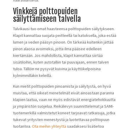
vaaratilanteita.
Vinkkejä polttopuiden
säilyttämiseen talvella
Talvikausi tuo omat haasteensa polttopuiden säilytykseen.
Klapit kannattaa suojata peitteellä tai katoksella, joka estää
lumen ja veden pääsyn pinoon. On tärkeää kuitenkin jättää
pinon alaosa avoimeksi, jotta ilma pääsee edelleen
kiertämään. Jos mahdollista, klapit kannattaa siirtää
sisätiloihin, kuten autotalliin tai puuvajaan, ennen talven
tuloa. Tällöin ne pysyvät kuivina ja käyttökelpoisina
kylmimmilläkin keleillä.
Kun mietit polttopuiden pinoamista ja säilytystä, on hyvä
muistaa, että oikeat menetelmät eivät ainoastaan paranna
klapien laatua, vaan ne myös edistävät energiatehokkuutta
ja ympäristön suojelua. Reikälevyn suunnittelemat ja SAMI-
tuotemerkillä valmistetut koneet tarjoavat ratkaisuja, jotka
tukevat yritysten menestystä ja luotettavaa polttopuun
tuotantoa.
Ota meihin yhteyttä
saadaksesi lisätietoa