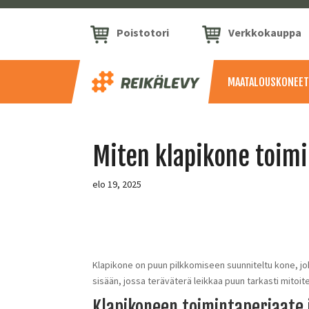
Poistotori
Verkkokauppa
MAATALOUSKONEET
Miten klapikone toimi
elo 19, 2025
Klapikone on puun pilkkomiseen suunniteltu kone, jok
sisään, jossa teräväterä leikkaa puun tarkasti mitoi
Klapikoneen toimintaperiaate