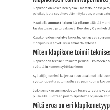
Klapikone on keskeinen työkalu maataloudessa ja me
paloiksi, jotka soveltuvat lämmitykseen, biomassat
Maatiloilla
ammattilaisen klapikone
säästää merki
tasalaatuisesti ja turvallisesti. Reikälevy Oy on keh
Klapikoneiden merkitys korostuu erityisesti suure
monipuolisiin sovelluksiin ammattikäytössä.
Miten klapikone toimii teknise
Klapikoneen tekninen toiminta perustuu kolmeen pää
syötetään koneen syöttöaukkoon.
Syöttöjärjestelmä kuljettaa puun tasaisesti leikkuute
syöttönopeutta automaattisesti puun koon ja kovu
Leikkuumekanismi muodostuu teräväterästä ja vastate
puulajeille. Tuotteen poistojärjestelmä ohjaa leikatut 
Mitä eroa on eri klapikonetyypp