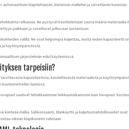
omaattisiin klapitehtaisiin, kiinteisiin malleihin ja siirrettäviin koneisiin.
hokkainta ratkaisua. Ne pystyvät käsittelemään suuria määriä materiaalia i
tiettyyn paikkaan ja soveltuvat jatkuvaan tuotantoon.
yökohteiden välillä. Ne ovat helpompia kuljettaa, mutta niiden kapasiteetti o
ä ja käyttöympäristöstä.
omaattisen järjestelmän edut käytännössä.
ityksen tarpeisiin?
: tarvittavasta kapasiteetista, käsiteltävästä materiaalista ja käyttöympär
 kuutiometreihin tunnissa.
i. Kovapuut vaativat tehokkaamman leikkuumekanismin kuin havupuut. Koste
ai kiinteää mallia. Sähkönsaanti, tilankäyttö ja kuljetusmahdollisuudet ovat
ontaa oikean klapikoneen valintaan.