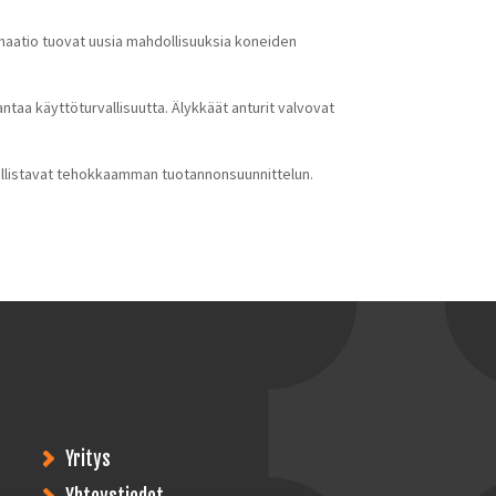
omaatio tuovat uusia mahdollisuuksia koneiden
taa käyttöturvallisuutta. Älykkäät anturit valvovat
dollistavat tehokkaamman tuotannonsuunnittelun.
Yritys