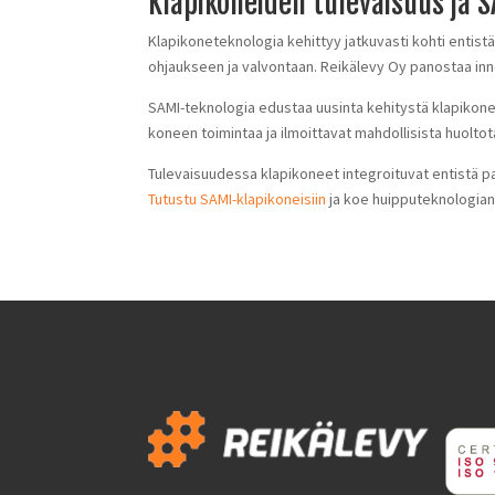
Klapikoneiden tulevaisuus ja 
Klapikoneteknologia kehittyy jatkuvasti kohti entis
ohjaukseen ja valvontaan. Reikälevy Oy panostaa inno
SAMI-teknologia edustaa uusinta kehitystä klapikonei
koneen toimintaa ja ilmoittavat mahdollisista huolto
Tulevaisuudessa klapikoneet integroituvat entistä p
Tutustu SAMI-klapikoneisiin
ja koe huipputeknologian