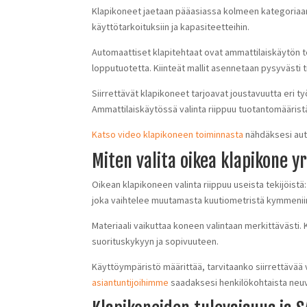
Klapikoneet jaetaan pääasiassa kolmeen kategoriaan: aut
käyttötarkoituksiin ja kapasiteetteihin.
Automaattiset klapitehtaat ovat ammattilaiskäytön te
lopputuotetta. Kiinteät mallit asennetaan pysyvästi 
Siirrettävät klapikoneet tarjoavat joustavuutta eri t
Ammattilaiskäytössä valinta riippuu tuotantomäärist
Katso video klapikoneen toiminnasta
nähdäksesi aut
Miten valita oikea klapikone yr
Oikean klapikoneen valinta riippuu useista tekijöistä
joka vaihtelee muutamasta kuutiometristä kymmeniin
Materiaali vaikuttaa koneen valintaan merkittäväst
suorituskykyyn ja sopivuuteen.
Käyttöympäristö määrittää, tarvitaanko siirrettävää v
asiantuntijoihimme
saadaksesi henkilökohtaista neuv