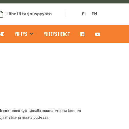
Lähetä tarjouspyyntö
FI
EN
ME
YRITYS
YHTEYSTIEDOT
ikone
toimii syöttämällä puumateriaalia koneen
luja metsä- ja maataloudessa.