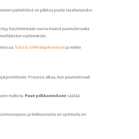
oneen päätehtävä on pilkkoa puuta tasalaatuisiksi
styy käsittelemään suuria määriä puumateriaalia
mattilaisten vaatimuksiin.
annossa.
Tutustu SAMI-klapikoneisiin
ja niiden
järjestelmään. Prosessi alkaa, kun puumateriaali
neen mallista.
Puun pilkkomiskone
säätää
pyörimisnopeus ja leikkuuvoima on optimoitu eri