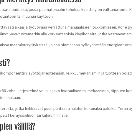
tsätaloudessa, jossa puumateriaalin tehokas käsittely on välttämätöntä. K
uotantoon tai muuhun käyttöön.
ttävästi aikaa ja työvoimaa verrattuna manuaaliseen pilkkomiseen. Kone py
ittänyt SAMI-tuotemerkin alla korkeatasoisia klapikoneita, jotka vastaavat am
mmissa maatalousyrityksissä, joissa biomassaa hyödynnetään energiantuot
sti?
komponenttiin: syöttöjärjestelmään, leikkuumekanismiin ja tuotteen poisto
rää kohti. Järjestelmä voi olla joko hydraulinen tai mekaaninen, riippuen ko
uden mukaan.
rästä, jotka leikkaavat puun puhtaasti halutun kokoisiksi paloiksi. Terän 
palat keräyssäiliöön tai kuljetinhihnalle.
ien välillä?