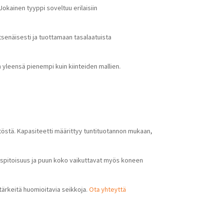
 Jokainen tyyppi soveltuu erilaisiin
tsenäisesti ja tuottamaan tasalaatuista
n yleensä pienempi kuin kiinteiden mallien.
istöstä. Kapasiteetti määrittyy tuntituotannon mukaan,
uspitoisuus ja puun koko vaikuttavat myös koneen
 tärkeitä huomioitavia seikkoja.
Ota yhteyttä