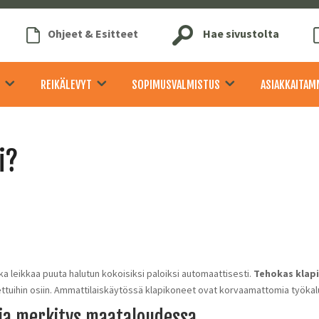
Ohjeet & Esitteet
Hae sivustolta
REIKÄLEVYT
SOPIMUSVALMISTUS
ASIAKKAITAM
i?
a leikkaa puuta halutun kokoisiksi paloiksi automaattisesti.
Tehokas klap
tettuihin osiin. Ammattilaiskäytössä klapikoneet ovat korvaamattomia työka
 ja merkitys maataloudessa