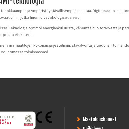
SAMI-teknologia
tä tehokkaampaa ja ympäristöystävällisempää suuntaa. Digitalisaatio ja aut
vaatioihin, jotka huomioivat ekologiset arvot.
ssa. Teknologia optimoi energiankulutusta, vähentää huoltotarvetta ja paran
tarpeista etukäteen.
aremmin maatilojen kokonaisjärjestelmiin. Etävalvonta ja tiedonsiirto mah
 edut omassa toiminnassasi.
Maatalouskoneet