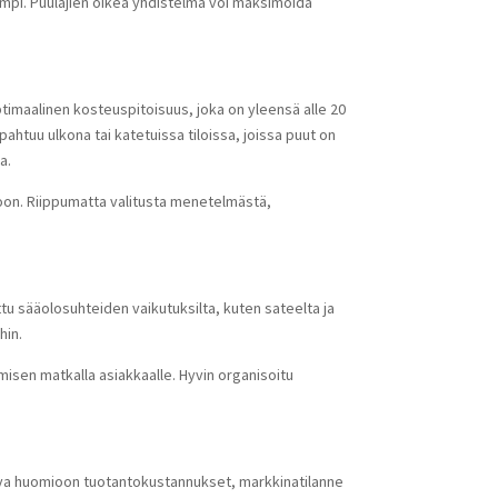
mpi. Puulajien oikea yhdistelmä voi maksimoida
timaalinen kosteuspitoisuus, joka on yleensä alle 20
ahtuu ulkona tai katetuissa tiloissa, joissa puut on
a.
oon. Riippumatta valitusta menetelmästä,
attu sääolosuhteiden vaikutuksilta, kuten sateelta ja
hin.
misen matkalla asiakkaalle. Hyvin organisoitu
ttava huomioon tuotantokustannukset, markkinatilanne