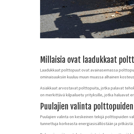
Millaisia ovat laadukkaat pol
Laadukkaat polttopuut ovat avainasemassa polttopui
ominaisuuksiin kuuluu muun muassa alhainen kosteusp
Asiakkaat arvostavat polttopuita, jotka palavat teho
on merkittävä kilpailuetu yrityksille, jotka haluavat e
Puulajien valinta polttopuide
Puulajien valinta on keskeinen tekijä polttopuiden val
tunnettuja korkeasta energiasisällöstään ja pitkästä 