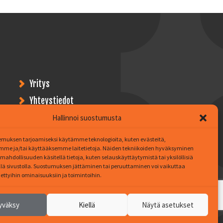
Yritys
Yhteystiedot
Ohjeet & Esitteet
Hallinnoi suostumusta
Verkkokauppa
muksen tarjoamiseksi käytämme teknologioita, kuten evästeitä,
mme ja/tai käyttääksemme laitetietoja. Näiden tekniikoiden hyväksyminen
mahdollisuuden käsitellä tietoja, kuten selauskäyttäytymistä tai yksilöllisiä
llä sivustolla. Suostumuksen jättäminen tai peruuttaminen voi vaikuttaa
tiettyihin ominaisuuksiin ja toimintoihin.
yväksy
Kiellä
Näytä asetukset