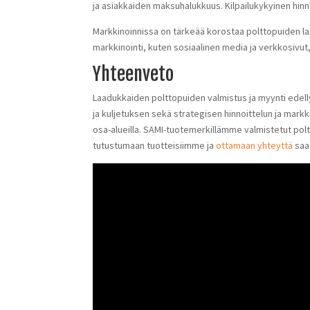
ja asiakkaiden maksuhalukkuus. Kilpailukykyinen hinnoi
Markkinoinnissa on tärkeää korostaa polttopuiden la
markkinointi, kuten sosiaalinen media ja verkkosivut,
Yhteenveto
Laadukkaiden polttopuiden valmistus ja myynti edelly
ja kuljetuksen sekä strategisen hinnoittelun ja mark
osa-alueilla. SAMI-tuotemerkillämme valmistetut po
tutustumaan tuotteisiimme ja
ottamaan yhteyttä
saa