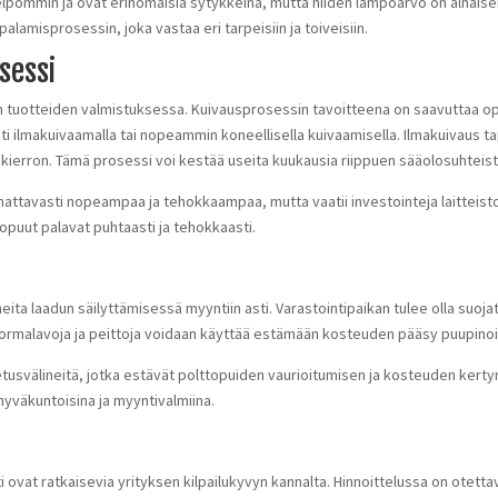
lpommin ja ovat erinomaisia sytykkeinä, mutta niiden lämpöarvo on alhaise
lamisprosessin, joka vastaa eri tarpeisiin ja toiveisiin.
sessi
en tuotteiden valmistuksessa. Kuivausprosessin tavoitteena on saavuttaa op
i ilmakuivaamalla tai nopeammin koneellisella kuivaamisella. Ilmakuivaus tap
ankierron. Tämä prosessi voi kestää useita kuukausia riippuen sääolosuhteist
attavasti nopeampaa ja tehokkaampaa, mutta vaatii investointeja laitteist
opuut palavat puhtaasti ja tehokkaasti.
aiheita laadun säilyttämisessä myyntiin asti. Varastointipaikan tulee olla suoj
. Kuormalavoja ja peittoja voidaan käyttää estämään kosteuden pääsy puupinoi
tusvälineitä, jotka estävät polttopuiden vaurioitumisen ja kosteuden kerty
 hyväkuntoisina ja myyntivalmiina.
i ovat ratkaisevia yrityksen kilpailukyvyn kannalta. Hinnoittelussa on ote