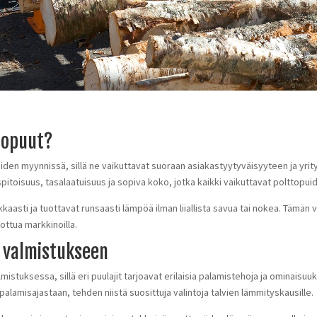
ttopuut?
den myynnissä, sillä ne vaikuttavat suoraan asiakastyytyväisyyteen ja yr
itoisuus, tasalaatuisuus ja sopiva koko, jotka kaikki vaikuttavat polttopu
kkaasti ja tuottavat runsaasti lämpöä ilman liiallista savua tai nokea. Tämä
rottua markkinoilla.
n valmistukseen
mistuksessa, sillä eri puulajit tarjoavat erilaisia palamistehoja ja ominaisu
palamisajastaan, tehden niistä suosittuja valintoja talvien lämmityskausille.