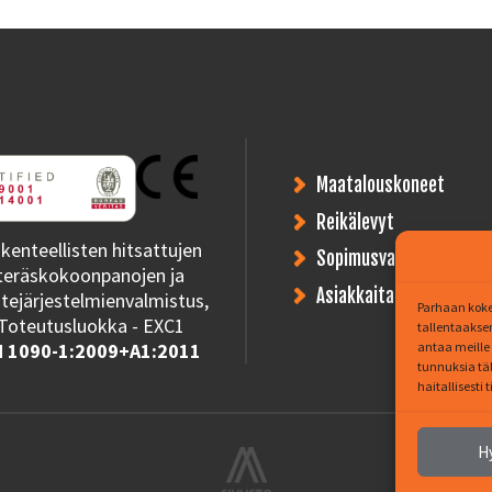
Maatalouskoneet
Reikälevyt
kenteellisten hitsattujen
Sopimusvalmistus
teräskokoonpanojen ja
Asiakkaitamme
tejärjestelmienvalmistus,
Parhaan koke
Toteutusluokka - EXC1
tallentaakse
antaa meille 
 1090-1:2009+A1:2011
tunnuksia tä
haitallisesti 
H