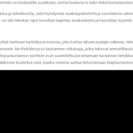
ttelu voi houkutella asiakkaita, mutta laadusta ei tulisi tinkiä kustannusten
atua ja tehokkuutta, sekä hyödyntää asiakaspalautetta ja suosituksia vahvi
 voi olla tehokas tapa tavoittaa laajempi asiakaskunta ja kasvattaa myyntiä.
ttää tarkkaan harkittua prosessia, joka kattaa oikean puulajin valinnan, t
kinoinnin. Me Reikälevyssä tarjoamme ratkaisuja, jotka tukevat ammattilaisi
lttopuutuotannon tuotteet ovat suunniteltu parantamaan tuotannon tehokk
dakseen lisätietoa siitä, kuinka voimme auttaa tehostamaan klapituotantoa