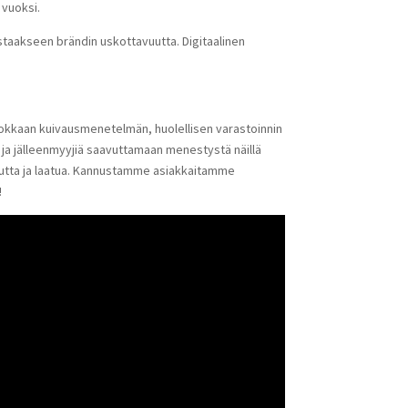
 vuoksi.
staakseen brändin uskottavuutta. Digitaalinen
ehokkaan kuivausmenetelmän, huolellisen varastoinnin
a ja jälleenmyyjiä saavuttamaan menestystä näillä
uutta ja laatua. Kannustamme asiakkaitamme
!