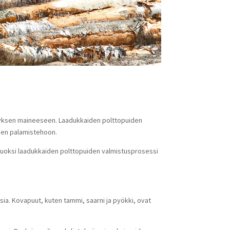
ityksen maineeseen. Laadukkaiden polttopuiden
iden palamistehoon.
n vuoksi laadukkaiden polttopuiden valmistusprosessi
uksia. Kovapuut, kuten tammi, saarni ja pyökki, ovat