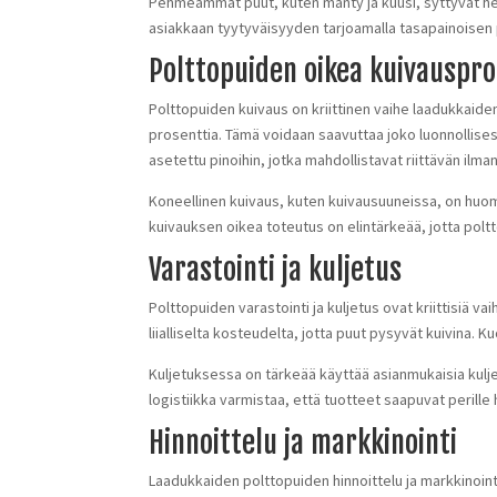
Pehmeämmät puut, kuten mänty ja kuusi, syttyvät he
asiakkaan tyytyväisyyden tarjoamalla tasapainoisen pa
Polttopuiden oikea kuivauspro
Polttopuiden kuivaus on kriittinen vaihe laadukkaid
prosenttia. Tämä voidaan saavuttaa joko luonnollisest
asetettu pinoihin, jotka mahdollistavat riittävän ilm
Koneellinen kuivaus, kuten kuivausuuneissa, on huom
kuivauksen oikea toteutus on elintärkeää, jotta poltt
Varastointi ja kuljetus
Polttopuiden varastointi ja kuljetus ovat kriittisiä v
liialliselta kosteudelta, jotta puut pysyvät kuivina
Kuljetuksessa on tärkeää käyttää asianmukaisia kulje
logistiikka varmistaa, että tuotteet saapuvat perille
Hinnoittelu ja markkinointi
Laadukkaiden polttopuiden hinnoittelu ja markkinoint