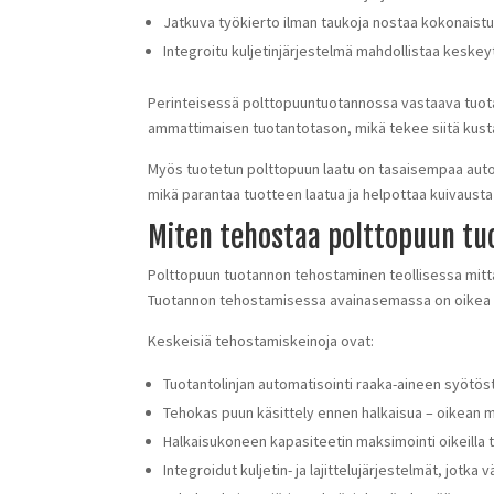
Jatkuva työkierto ilman taukoja nostaa kokonaist
Integroitu kuljetinjärjestelmä mahdollistaa kesk
Perinteisessä polttopuuntuotannossa vastaava tuotan
ammattimaisen tuotantotason, mikä tekee siitä kust
Myös tuotetun polttopuun laatu on tasaisempaa auto
mikä parantaa tuotteen laatua ja helpottaa kuivausta 
Miten tehostaa polttopuun tu
Polttopuun tuotannon tehostaminen teollisessa mitt
Tuotannon tehostamisessa avainasemassa on oikea k
Keskeisiä tehostamiskeinoja ovat:
Tuotantolinjan automatisointi raaka-aineen syötö
Tehokas puun käsittely ennen halkaisua – oikean mi
Halkaisukoneen kapasiteetin maksimointi oikeilla te
Integroidut kuljetin- ja lajittelujärjestelmät, jotk