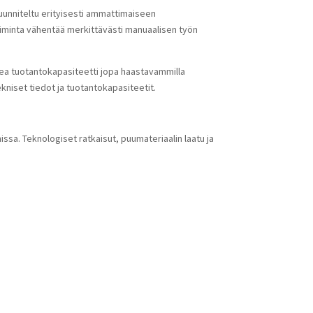
unniteltu erityisesti ammattimaiseen
iminta vähentää merkittävästi manuaalisen työn
kea tuotantokapasiteetti jopa haastavammilla
kniset tiedot ja tuotantokapasiteetit.
issa. Teknologiset ratkaisut, puumateriaalin laatu ja