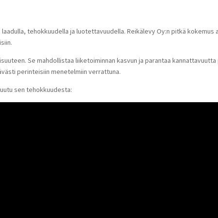
laadulla, tehokkuudella ja luotettavuudella. Reikälevy Oy:n pitkä kokemus al
siin.
isuuteen. Se mahdollistaa liiketoiminnan kasvun ja parantaa kannattavuutta 
västi perinteisiin menetelmiin verrattuna.
kuutu sen tehokkuudesta: