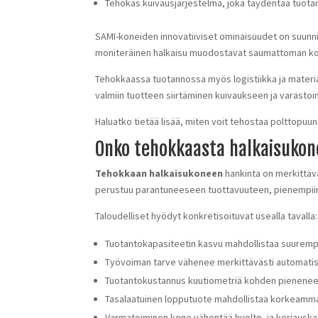
Tehokas kuivausjärjestelmä, joka täydentää tuot
SAMI-koneiden innovatiiviset ominaisuudet on suunnit
moniteräinen halkaisu muodostavat saumattoman ko
Tehokkaassa tuotannossa myös logistiikka ja materiaa
valmiin tuotteen siirtäminen kuivaukseen ja varastoin
Haluatko tietää lisää, miten voit tehostaa polttopuu
Onko tehokkaasta halkaisukonee
Tehokkaan halkaisukoneen
hankinta on merkittäv
perustuu parantuneeseen tuottavuuteen, pienempii
Taloudelliset hyödyt konkretisoituvat usealla tavalla:
Tuotantokapasiteetin kasvu mahdollistaa suuremp
Työvoiman tarve vähenee merkittävästi automatis
Tuotantokustannus kuutiometriä kohden pienene
Tasalaatuinen lopputuote mahdollistaa korkeamma
Varmatoiminen kone vähentää huolto- ja korjauska