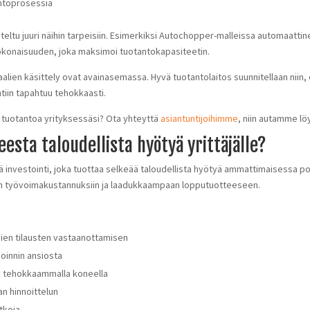
antoprosessia
eltu juuri näihin tarpeisiin. Esimerkiksi Autochopper-malleissa automaatti
konaisuuden, joka maksimoi tuotantokapasiteetin.
lien käsittely ovat avainasemassa. Hyvä tuotantolaitos suunnitellaan niin, e
tiin tapahtuu tehokkaasti.
n tuotantoa yrityksessäsi? Ota yhteyttä
asiantuntijoihimme
, niin autamme lö
sta taloudellista hyötyä yrittäjälle?
ä investointi, joka tuottaa selkeää taloudellista hyötyä ammattimaisessa p
n työvoimakustannuksiin ja laadukkaampaan lopputuotteeseen.
ien tilausten vastaanottamisen
oinnin ansiosta
e tehokkaammalla koneella
n hinnoittelun
tkoja