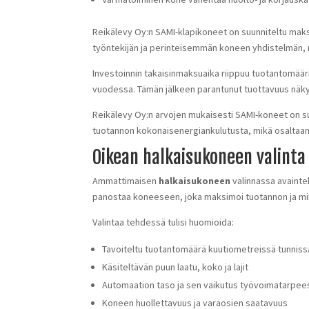
Reikälevy Oy:n SAMI-klapikoneet on suunniteltu mak
työntekijän ja perinteisemmän koneen yhdistelmän, 
Investoinnin takaisinmaksuaika riippuu tuotantomäär
vuodessa. Tämän jälkeen parantunut tuottavuus näky
Reikälevy Oy:n arvojen mukaisesti SAMI-koneet on s
tuotannon kokonaisenergiankulutusta, mikä osaltaan
Oikean halkaisukoneen valint
Ammattimaisen
halkaisukoneen
valinnassa avaintek
panostaa koneeseen, joka maksimoi tuotannon ja m
Valintaa tehdessä tulisi huomioida:
Tavoiteltu tuotantomäärä kuutiometreissä tunniss
Käsiteltävän puun laatu, koko ja lajit
Automaation taso ja sen vaikutus työvoimatarpe
Koneen huollettavuus ja varaosien saatavuus