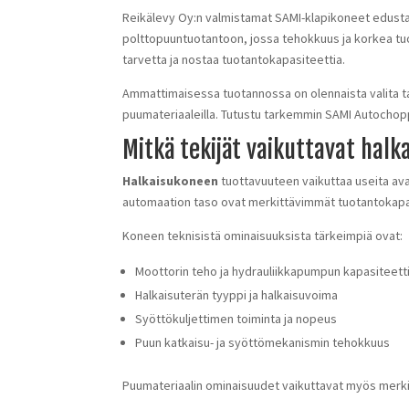
Reikälevy Oy:n valmistamat SAMI-klapikoneet edusta
polttopuuntuotantoon, jossa tehokkuus ja korkea tu
tarvetta ja nostaa tuotantokapasiteettia.
Ammattimaisessa tuotannossa on olennaista valita ta
puumateriaaleilla. Tutustu tarkemmin SAMI Autochopp
Mitkä tekijät vaikuttavat hal
Halkaisukoneen
tuottavuuteen vaikuttaa useita avai
automaation taso ovat merkittävimmät tuotantokapasi
Koneen teknisistä ominaisuuksista tärkeimpiä ovat:
Moottorin teho ja hydrauliikkapumpun kapasiteett
Halkaisuterän tyyppi ja halkaisuvoima
Syöttökuljettimen toiminta ja nopeus
Puun katkaisu- ja syöttömekanismin tehokkuus
Puumateriaalin ominaisuudet vaikuttavat myös merki