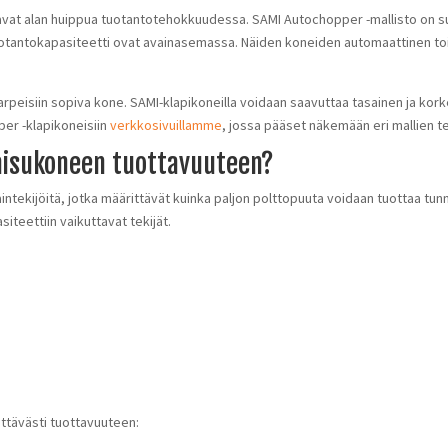
vat alan huippua tuotantotehokkuudessa. SAMI Autochopper -mallisto on su
otantokapasiteetti ovat avainasemassa. Näiden koneiden automaattinen to
rpeisiin sopiva kone. SAMI-klapikoneilla voidaan saavuttaa tasainen ja kor
er -klapikoneisiin
verkkosivuillamme
, jossa pääset näkemään eri mallien te
kaisukoneen tuottavuuteen?
ntekijöitä, jotka määrittävät kuinka paljon polttopuuta voidaan tuottaa tunn
teettiin vaikuttavat tekijät.
i
ttävästi tuottavuuteen: