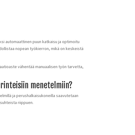
ksi automaattinen puun katkaisu ja optimoitu
dollistaa nopean työkierron, mikä on keskeistä
aatioaste vähentää manuaalisen työn tarvetta,
rinteisiin menetelmiin?
elmillä ja perushalkaisukoneilla saavutetaan
suhteista riippuen.