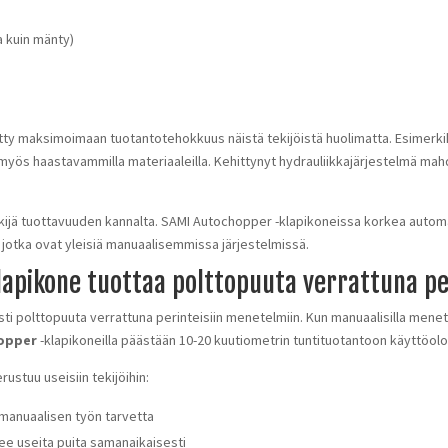
a kuin mänty)
tty maksimoimaan tuotantotehokkuus näistä tekijöistä huolimatta. Esimerki
ös haastavammilla materiaaleilla. Kehittynyt hydrauliikkajärjestelmä mah
ekijä tuottavuuden kannalta. SAMI Autochopper -klapikoneissa korkea autom
jotka ovat yleisiä manuaalisemmissa järjestelmissä.
apikone tuottaa polttopuuta verrattuna pe
i polttopuuta verrattuna perinteisiin menetelmiin. Kun manuaalisilla menet
opper
-klapikoneilla päästään 10-20 kuutiometrin tuntituotantoon käyttöolo
ustuu useisiin tekijöihin:
 manuaalisen työn tarvetta
ee useita puita samanaikaisesti