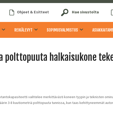
Ohjeet & Esitteet
Hae sivustolta
REIKÄLEVYT
SOPIMUSVALMISTUS
ASIAKKAITAM
a polttopuuta halkaisukone tek
otantokapasiteetti vaihtelee merkittävästi koneen tyypin ja teknisten omi
ärin 3-8 kuutiometriä polttopuuta tunnissa, kun taas kehittyneemmät automa