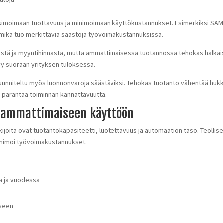
simoimaan tuottavuus ja minimoimaan käyttökustannukset. Esimerkiksi SAM
mikä tuo merkittäviä säästöjä työvoimakustannuksissa.
istä ja myyntihinnasta, mutta ammattimaisessa tuotannossa tehokas halkaisu
y suoraan yrityksen tuloksessa.
uunniteltu myös luonnonvaroja säästäviksi. Tehokas tuotanto vähentää huk
 parantaa toiminnan kannattavuutta.
a ammattimaiseen käyttöön
ijöitä ovat tuotantokapasiteetti, luotettavuus ja automaation taso. Teollis
inimoi työvoimakustannukset.
a ja vuodessa
eseen