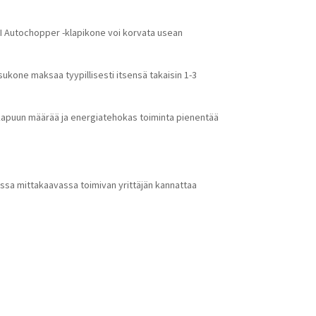
I Autochopper -klapikone voi korvata usean
kone maksaa tyypillisesti itsensä takaisin 1-3
kapuun määrää ja energiatehokas toiminta pienentää
essa mittakaavassa toimivan yrittäjän kannattaa