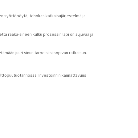
nen syöttöpöytä, tehokas katkaisujärjestelmä ja
ttä raaka-aineen kulku prosessin läpi on sujuvaa ja
ytämään juuri sinun tarpeisiisi sopivan ratkaisun.
olttopuutuotannossa. Investoinnin kannattavuus