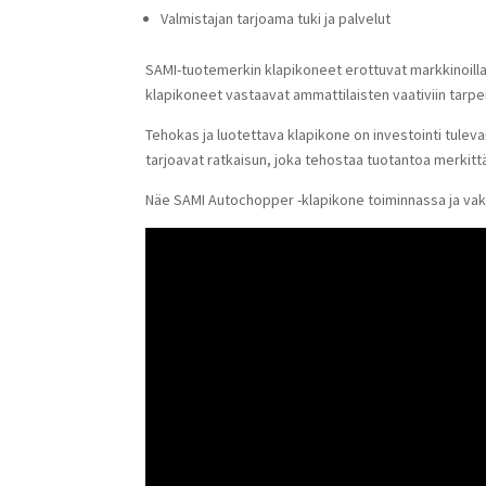
Valmistajan tarjoama tuki ja palvelut
SAMI-tuotemerkin klapikoneet erottuvat markkinoilla 
klapikoneet vastaavat ammattilaisten vaativiin tarpei
Tehokas ja luotettava klapikone on investointi tuleva
tarjoavat ratkaisun, joka tehostaa tuotantoa merkittä
Näe SAMI Autochopper -klapikone toiminnassa ja va