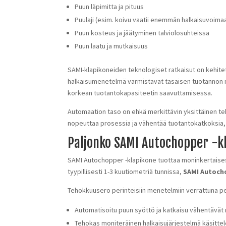
Puun läpimitta ja pituus
Puulaji (esim. koivu vaatii enemmän halkaisuvoima
Puun kosteus ja jäätyminen talviolosuhteissa
Puun laatu ja mutkaisuus
SAMI-klapikoneiden teknologiset ratkaisut on kehite
halkaisumenetelmä varmistavat tasaisen tuotannon my
korkean tuotantokapasiteetin saavuttamisessa.
Automaation taso on ehkä merkittävin yksittäinen t
nopeuttaa prosessia ja vähentää tuotantokatkoksia, 
Paljonko SAMI Autochopper -kl
SAMI Autochopper -klapikone tuottaa moninkertaisest
tyypillisesti 1-3 kuutiometriä tunnissa,
SAMI Autoch
Tehokkuusero perinteisiin menetelmiin verrattuna per
Automatisoitu puun syöttö ja katkaisu vähentävät
Tehokas moniteräinen halkaisujärjestelmä käsittel