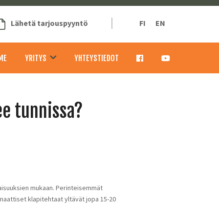
Lähetä tarjouspyyntö
FI
EN
ME
YRITYS
YHTEYSTIEDOT
ee tunnissa?
naisuuksien mukaan. Perinteisemmät
attiset klapitehtaat yltävät jopa 15-20