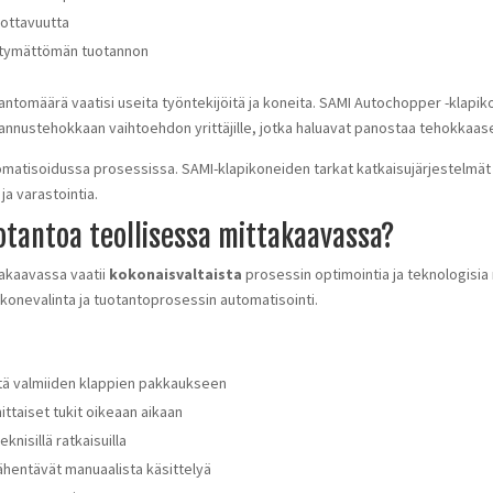
uottavuutta
eytymättömän tuotannon
tomäärä vaatisi useita työntekijöitä ja koneita. SAMI Autochopper -klapiko
annustehokkaan vaihtoehdon yrittäjille, jotka haluavat panostaa tehokkaas
matisoidussa prosessissa. SAMI-klapikoneiden tarkat katkaisujärjestelmät 
ja varastointia.
otantoa teollisessa mittakaavassa?
akaavassa vaatii
kokonaisvaltaista
prosessin optimointia ja teknologisia 
onevalinta ja tuotantoprosessin automatisointi.
stä valmiiden klappien pakkaukseen
ttaiset tukit oikeaan aikaan
knisillä ratkaisuilla
a vähentävät manuaalista käsittelyä