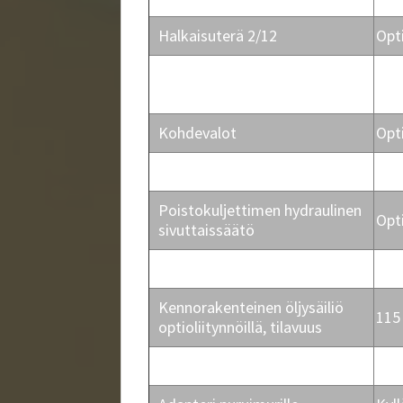
Halkaisuterä 2/12
Opt
Puun hydr. nostin/työ- ja
Opt
kuljetusasento
Kohdevalot
Opt
Kovametalliteräketju
Opt
Poistokuljettimen hydraulinen
Opt
sivuttaissäätö
Öljynlauhdutin
Kyll
Kennorakenteinen öljysäiliö
115 
optioliitynnöillä, tilavuus
Hydraulikaraventtiili optiolle
Kyll