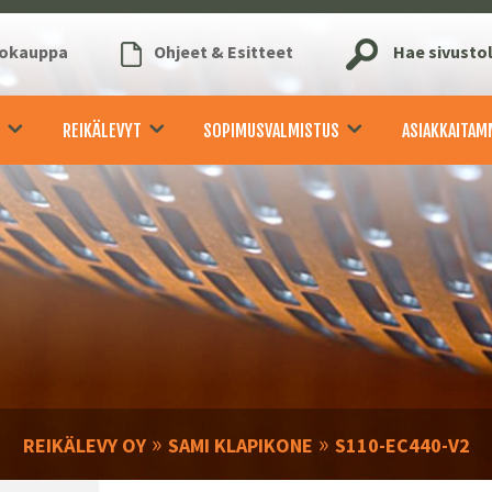
kokauppa
Ohjeet & Esitteet
Hae sivusto
REIKÄLEVYT
SOPIMUSVALMISTUS
ASIAKKAITAM
»
»
REIKÄLEVY OY
SAMI KLAPIKONE
S110-EC440-V2