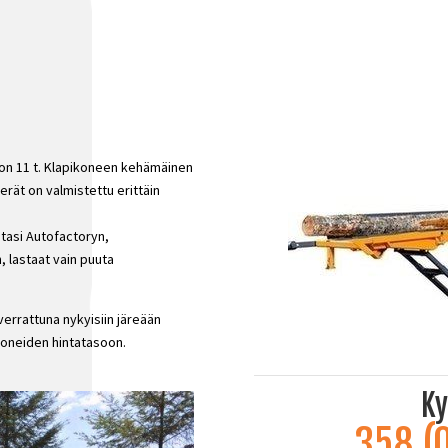
on 11 t. Klapikoneen kehämäinen
erät on valmistettu erittäin
stasi Autofactoryn,
, lastaat vain puuta
verrattuna nykyisiin järeään
koneiden hintatasoon.
Ky
358 (