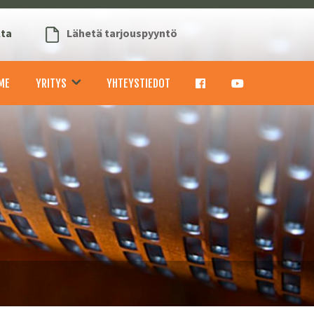
lta
Lähetä tarjouspyyntö
ME
YRITYS
YHTEYSTIEDOT