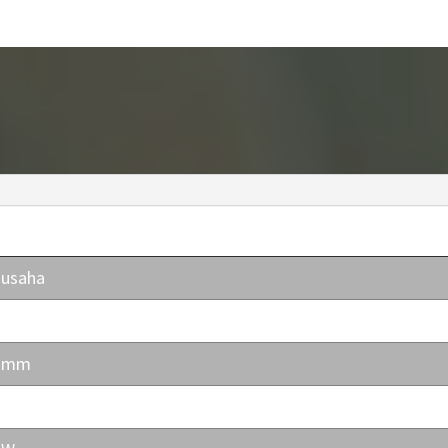
jusaha
vesteri 440
0 mm
kö