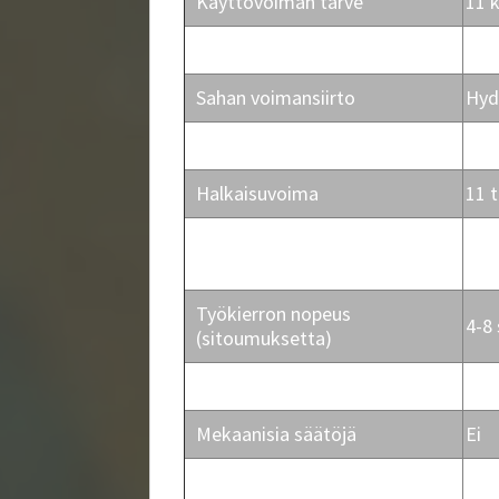
Käyttövoiman tarve
11 
Käyttöjännite
12 
Sahan voimansiirto
Hyd
Klapin minimi/maksimipituus
200
Halkaisuvoima
11 
Halkaisuvoiman ja -nopeuden
Kyll
optimointi kaksoissylinterillä
Työkierron nopeus
4-8 
(sitoumuksetta)
Ohjausjärjestelmä
Mik
Mekaanisia säätöjä
Ei
Automaattiajo
Kyll