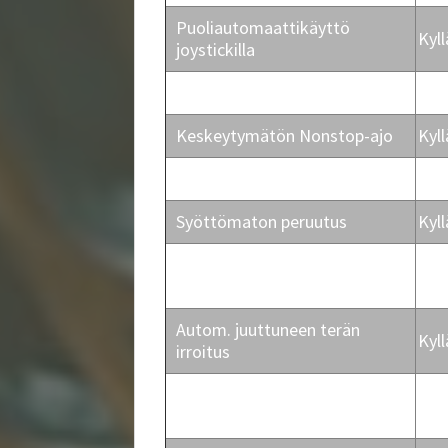
Puoliautomaattikäyttö
Kyll
joystickilla
Manuaalikäyttö joystickilla
Kyll
Keskeytymätön Nonstop-ajo
Kyll
Puun syöttö syöttöhihnalla
Kyll
Syöttömaton peruutus
Kyll
Autom. puun painin ja
Kyll
halkaisijan mittaus
Autom. juuttuneen terän
Kyll
irroitus
Autom. halkaisuterän keskitys
Kyll
joka sahauksella