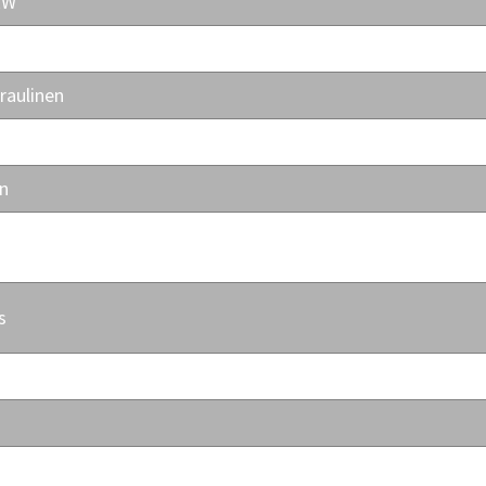
kW
V
raulinen
-500 mm
tn
ä
s
roprosessori
ä