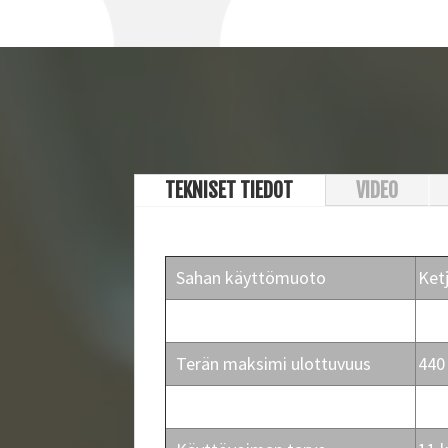
TEKNISET TIEDOT
VIDEO
Sahan käyttömuoto
Ket
Sahan terän koko (mm)
Har
Terän maksimi ulottuvuus
44
Käyttötapa
Säh