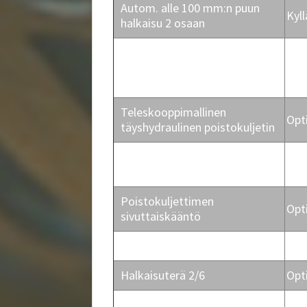
Autom. alle 100 mm:n puun
Kyll
halkaisu 2 osaan
Automaattinen puun
loppuosan optimointi, 3
Kyll
vaihtoehtoa
Teleskooppimallinen
Opt
täyshydraulinen poistokuljetin
Roskanerotin
Opt
poistokuljettimen yläpäässä
Poistokuljettimen
Opt
sivuttaiskääntö
Vakiohalkaisuterä 2/4-osaan
Kyll
Halkaisuterä 2/6
Opt
Halkaisuterä 2/8
Opt