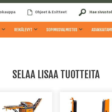
kokauppa
Ohjeet & Esitteet
Hae sivusto
REIKÄLEVYT
SOPIMUSVALMISTUS
ASIAKKAITAM
SELAA LISAA TUOTTEITA