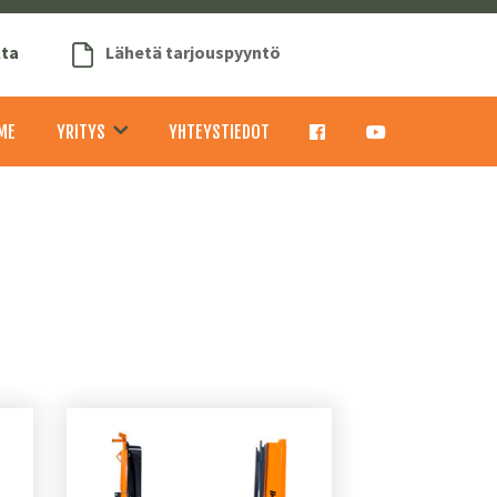
lta
Lähetä tarjouspyyntö
ME
YRITYS
YHTEYSTIEDOT