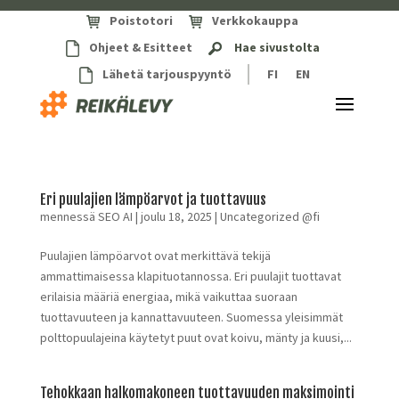
Poistotori
Verkkokauppa
Ohjeet & Esitteet
Hae sivustolta
Lähetä tarjouspyyntö
FI
EN
Eri puulajien lämpöarvot ja tuottavuus
mennessä
SEO AI
|
joulu 18, 2025
|
Uncategorized @fi
Puulajien lämpöarvot ovat merkittävä tekijä
ammattimaisessa klapituotannossa. Eri puulajit tuottavat
erilaisia määriä energiaa, mikä vaikuttaa suoraan
tuottavuuteen ja kannattavuuteen. Suomessa yleisimmät
polttopuulajeina käytetyt puut ovat koivu, mänty ja kuusi,...
Tehokkaan halkomakoneen tuottavuuden maksimointi