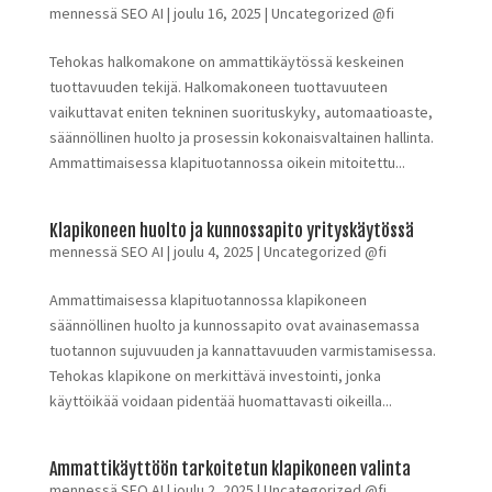
mennessä
SEO AI
|
joulu 16, 2025
|
Uncategorized @fi
Tehokas halkomakone on ammattikäytössä keskeinen
tuottavuuden tekijä. Halkomakoneen tuottavuuteen
vaikuttavat eniten tekninen suorituskyky, automaatioaste,
säännöllinen huolto ja prosessin kokonaisvaltainen hallinta.
Ammattimaisessa klapituotannossa oikein mitoitettu...
Klapikoneen huolto ja kunnossapito yrityskäytössä
mennessä
SEO AI
|
joulu 4, 2025
|
Uncategorized @fi
Ammattimaisessa klapituotannossa klapikoneen
säännöllinen huolto ja kunnossapito ovat avainasemassa
tuotannon sujuvuuden ja kannattavuuden varmistamisessa.
Tehokas klapikone on merkittävä investointi, jonka
käyttöikää voidaan pidentää huomattavasti oikeilla...
Ammattikäyttöön tarkoitetun klapikoneen valinta
mennessä
SEO AI
|
joulu 2, 2025
|
Uncategorized @fi