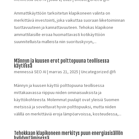
Ammattikäyttöön tarkoitetun klapikoneen valinta on
merkittävä investointi, joka vaikuttaa suoraan liiketoiminnan
tuottavuuteen ja kannattavuuteen. Tehokas klapikone
ammattilaisille eroaa huomattavasti kotikäyttöön
suunnitelluista malleista niin suorituskyvyn,...
Männyn ja kuusen erot polttopuuna teollisessa
käytössä
mennessä
SEO AI
|
marras 21, 2025
|
Uncategorized @fi
Männyn ja kuusen käyttö polttopuuna teollisessa
mittakaavassa riippuu niiden ominaisuuksista ja
käyttökohteesta. Molemmat puulajit ovat yleisiä Suomen
metsissä ja soveltuvat hyvin polttopuuksi, mutta niiden
välillä on merkittäviä eroja lämpöarvoissa, kosteudessa,...
Tehokkaan klapikoneen merkitys puun energiasisällön
hyödyntämisessä