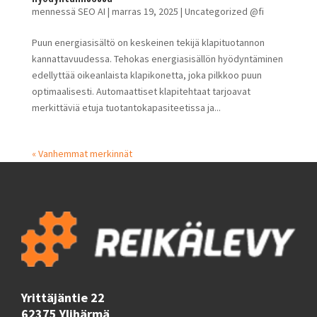
mennessä
SEO AI
|
marras 19, 2025
|
Uncategorized @fi
Puun energiasisältö on keskeinen tekijä klapituotannon
kannattavuudessa. Tehokas energiasisällön hyödyntäminen
edellyttää oikeanlaista klapikonetta, joka pilkkoo puun
optimaalisesti. Automaattiset klapitehtaat tarjoavat
merkittäviä etuja tuotantokapasiteetissa ja...
« Vanhemmat merkinnät
Yrittäjäntie 22
62375 Ylihärmä